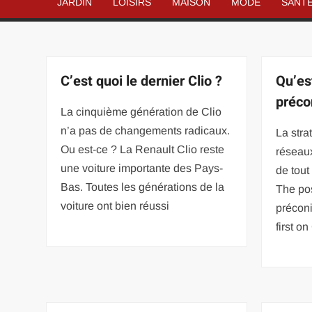
JARDIN
LOISIRS
MAISON
MODE
SANT
C’est quoi le dernier Clio ?
Qu’es
préco
La cinquième génération de Clio
n’a pas de changements radicaux.
La stra
Ou est-ce ? La Renault Clio reste
réseau
une voiture importante des Pays-
de tou
Bas. Toutes les générations de la
The po
voiture ont bien réussi
préconi
first o