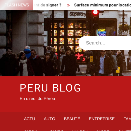
Skip
errain avant de signer ?
FLASH NEWS
Surface minimum pour location : les di
to
content
Search
PERU BLOG
En direct du Pérou
ACTU
AUTO
BEAUTÉ
ENTREPRISE
FAM