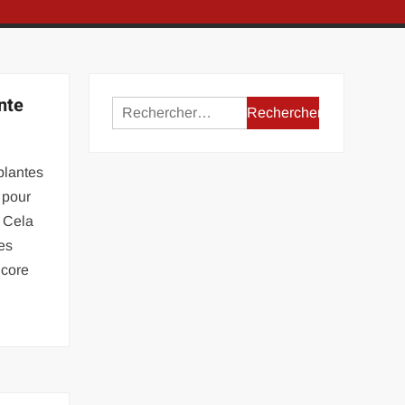
nte
Rechercher :
 plantes
 pour
. Cela
des
ncore