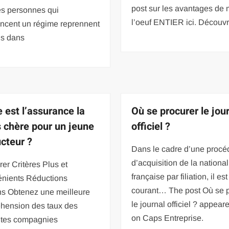
post sur les avantages de
s personnes qui
l’oeuf ENTIER ici. Décou
cent un régime reprennent
ds dans
e est l’assurance la
Où se procurer le jou
 chère pour un jeune
officiel ?
cteur ?
Dans le cadre d’une procé
d’acquisition de la national
r Critères Plus et
française par filiation, il est
énients Réductions
courant… The post Où se p
ns Obtenez une meilleure
le journal officiel ? appeare
hension des taux des
on Caps Entreprise.
entes compagnies