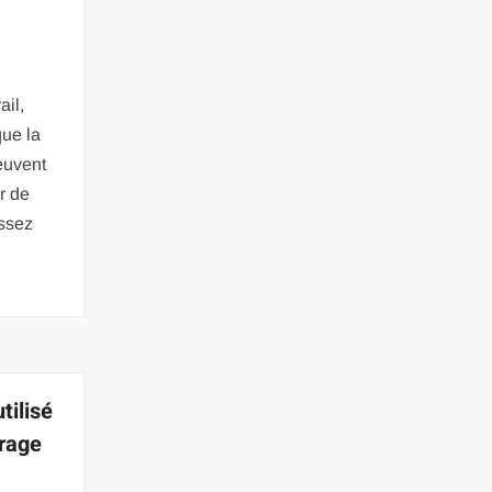
ail,
que la
euvent
r de
assez
tilisé
arage