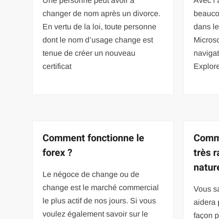
Une personne peut avoir à
Avec l
changer de nom après un divorce.
beauco
En vertu de la loi, toute personne
dans le
dont le nom d’usage change est
Microsof
tenue de créer un nouveau
navigat
certificat
Explor
Comment fonctionne le
Comme
forex ?
très 
natur
Le négoce de change ou de
change est le marché commercial
Vous s
le plus actif de nos jours. Si vous
aidera 
voulez également savoir sur le
façon p