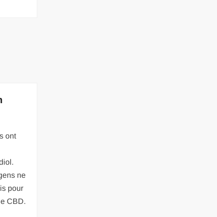
n
s ont
iol.
 gens ne
is pour
 de CBD.