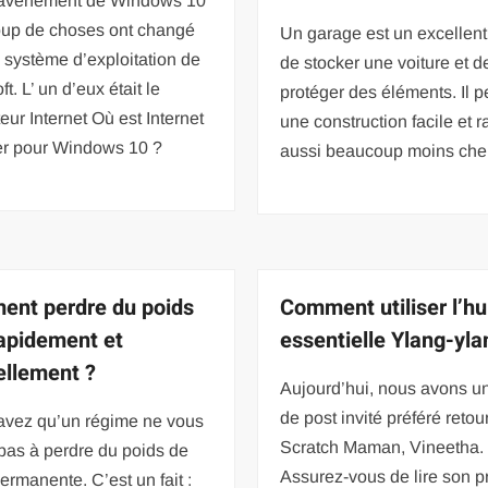
’avènement de Windows 10
up de choses ont changé
Un garage est un excellen
 système d’exploitation de
de stocker une voiture et d
t. L’ un d’eux était le
protéger des éléments. Il p
eur Internet Où est Internet
une construction facile et r
er pour Windows 10 ?
aussi beaucoup moins che
nt perdre du poids
Comment utiliser l’hu
rapidement et
essentielle Ylang-yla
ellement ?
Aujourd’hui, nous avons u
de post invité préféré retou
avez qu’un régime ne vous
Scratch Maman, Vineetha.
pas à perdre du poids de
Assurez-vous de lire son p
ermanente. C’est un fait :