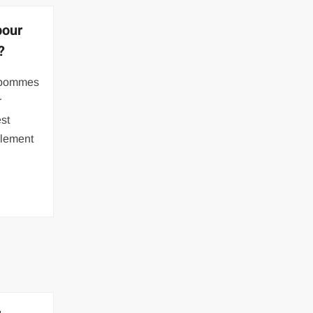
pour
?
e pommes
r
est
palement