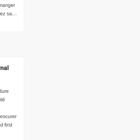
 manger
vrez sa…
rnal
dure
ité
rocurer
d first