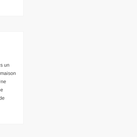
s un
 maison
Une
de
de