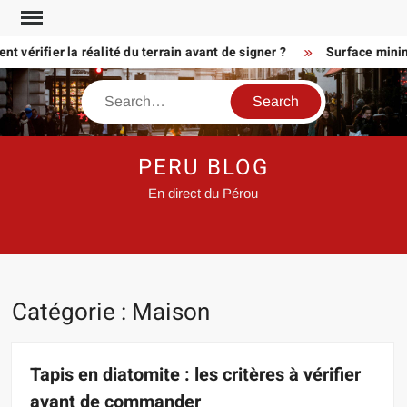
Skip
to
érifier la réalité du terrain avant de signer ?
Surface minimum p
content
Search
PERU BLOG
En direct du Pérou
Catégorie :
Maison
Tapis en diatomite : les critères à vérifier
avant de commander