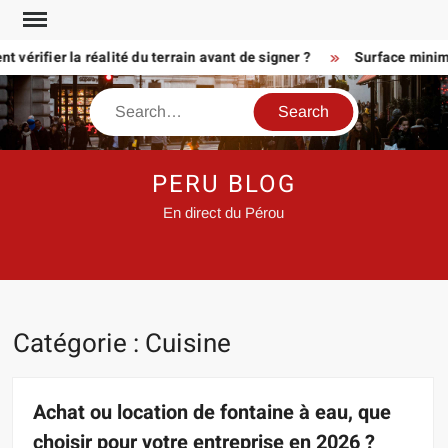
Skip
to
rifier la réalité du terrain avant de signer ?
Surface minimum p
content
Search
PERU BLOG
En direct du Pérou
Catégorie :
Cuisine
Achat ou location de fontaine à eau, que
choisir pour votre entreprise en 2026 ?