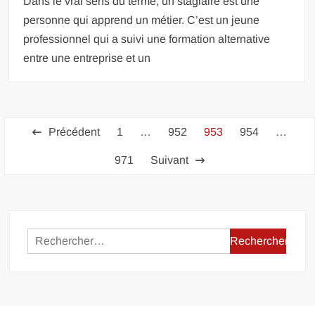
Dans le vrai sens du terme, un stagiaire est une
personne qui apprend un métier. C’est un jeune
professionnel qui a suivi une formation alternative
entre une entreprise et un
Pagination
Précédent
1
…
952
953
954
…
des
971
Suivant
publications
Rechercher :