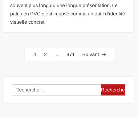
souvent plus long qu’une longue présentation. Le
patch en PVC s’est imposé comme un outil d’identité
visuelle concret,
Pagination
1
2
…
971
Suivant
des
publications
Rechercher :