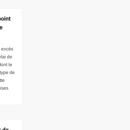
oint
e
n excès
lai de
ont le
type de
tte
ises
t de