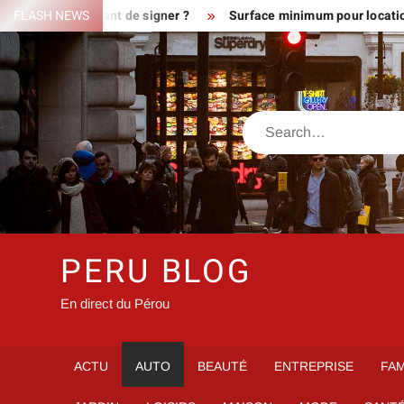
Skip
errain avant de signer ?
FLASH NEWS
Surface minimum pour location : les di
to
content
Search
PERU BLOG
En direct du Pérou
ACTU
AUTO
BEAUTÉ
ENTREPRISE
FAM