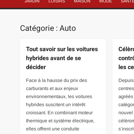
JARDIN
LOISIRS
MAISON
MODE
SANT
Catégorie :
Auto
Tout savoir sur les voitures
Célèr
hybrides avant de se
contr
décider
les c
Face à la hausse du prix des
Depuis 
carburants et aux enjeux
centres
environnementaux, les voitures
agréés 
hybrides suscitent un intérêt
catégor
croissant. En combinant moteur
nouvel 
thermique et système électrique,
célèrom
elles offrent une conduite
s’inscri