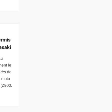
ermis
asaki
au
ment le
près de
e moto
 (Z900,