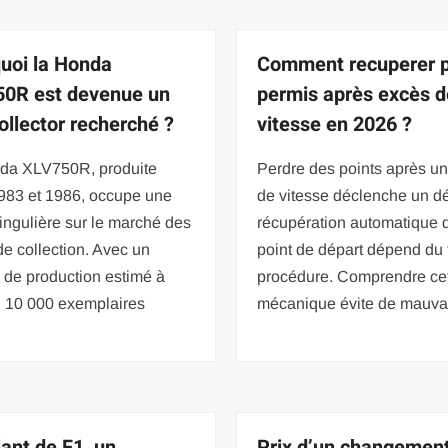
uoi la Honda
Comment recuperer p
0R est devenue un
permis après excès d
collector recherché ?
vitesse en 2026 ?
da XLV750R, produite
Perdre des points après u
1983 et 1986, occupe une
de vitesse déclenche un dé
ingulière sur le marché des
récupération automatique d
e collection. Avec un
point de départ dépend du 
 de production estimé à
procédure. Comprendre ce
n 10 000 exemplaires
mécanique évite de mauva
lant de F1, un
Prix d’un changemen