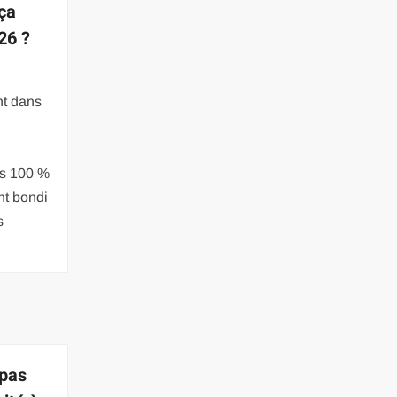
 ça
26 ?
nt dans
es 100 %
nt bondi
s
 pas