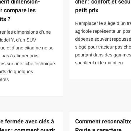
ent dimension-
cher : confort et sécu
fr compare les
petit prix
its ?
Remplacer le siège d’un tr
agricole représente un pos
er les dimensions d’une
dépense souvent repoussé
Model Y, d’un SUV
siège pour tracteur pas che
ue et d’une citadine ne se
pourtant dans des gammes
pas à aligner trois
sacrifient ni le maintien
rs sur une fiche technique.
arts de quelques
ètres
re fermée avec clés à
Comment reconnaîtr
rieur : comment ouvrir
Route a caractere