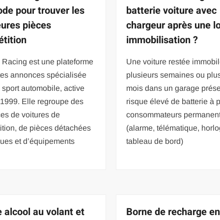
de pour trouver les
batterie voiture avec
eures pièces
chargeur après une l
tition
immobilisation ?
 Racing est une plateforme
Une voiture restée immobi
tes annonces spécialisée
plusieurs semaines ou plu
 sport automobile, active
mois dans un garage prés
 1999. Elle regroupe des
risque élevé de batterie à p
es de voitures de
consommateurs permanen
ition, de pièces détachées
(alarme, télématique, horl
ques et d’équipements
tableau de bord)
 alcool au volant et
Borne de recharge e