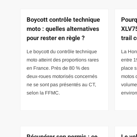
Boycott contrôle technique
Pourq
moto : quelles alternatives
XLV75
pour rester en règle ?
trail 
Le boycott du contrôle technique
La Hon
moto atteint des proportions rares
entre 
en France. Près de 80 % des
place s
deux-roues motorisés concernés
motos d
ne se sont pas présentés au CT,
volume
selon la FFMC.
enviro
Récupérer son permis : ce
Le vo