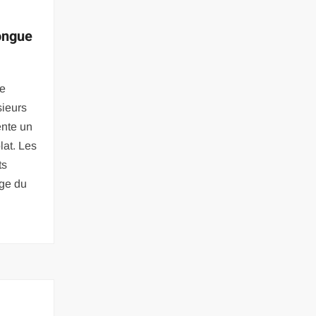
ongue
le
sieurs
ente un
lat. Les
ts
oge du
n