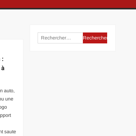
Rechercher :
 :
 à
n auto,
ou une
logo
pport
t saute