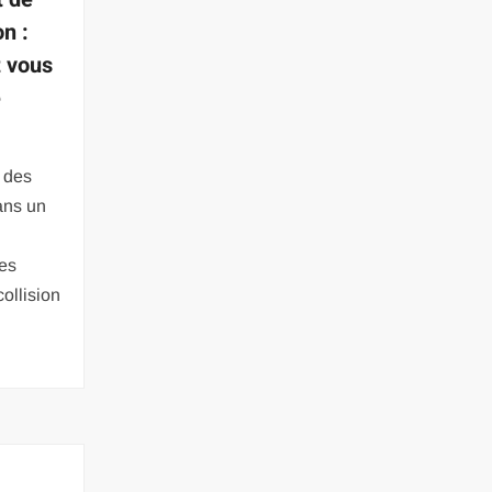
on :
t vous
e
 des
ans un
les
collision