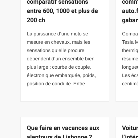
comparatif sensations
comm
entre 600, 1000 et plus de
auto.
200 ch
gabar
La puissance d’une moto se
Compar
mesure en chevaux, mais les
Tesla 
sensations qu’elle procure
thermiq
dépendent d’un ensemble bien
résume 
plus large : courbe de couple,
longueu
électronique embarquée, poids,
Les éc
position de conduite. Entre
centim
Que faire en vacances aux
Voitu
alentours de Lisbonne ?
l’inté