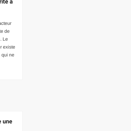
rité à
acteur
te de
. Le
r existe
 qui ne
e une