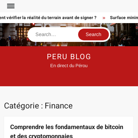
Skip
to
érifier la réalité du terrain avant de signer ?
Surface minimum p
content
Search
PERU BLOG
En direct du Pérou
Catégorie :
Finance
Comprendre les fondamentaux de bitcoin
et des cryptomonnaies