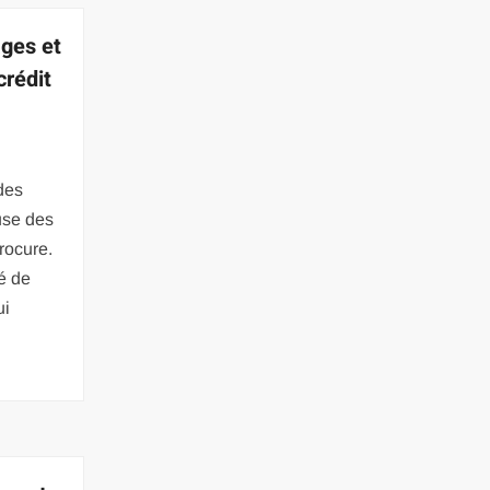
ages et
crédit
 des
use des
procure.
é de
ui