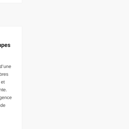
mpes
 d’une
bres
 et
nte.
rgence
 de