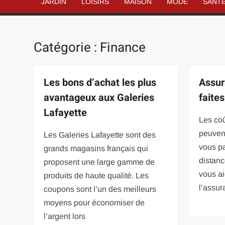
JARDIN
LOISIRS
MAISON
MODE
SANT
Catégorie :
Finance
Les bons d’achat les plus
Assur
avantageux aux Galeries
faites
Lafayette
Les co
peuvent
Les Galeries Lafayette sont des
vous p
grands magasins français qui
distanc
proposent une large gamme de
vous ai
produits de haute qualité. Les
l’assur
coupons sont l’un des meilleurs
moyens pour économiser de
l’argent lors