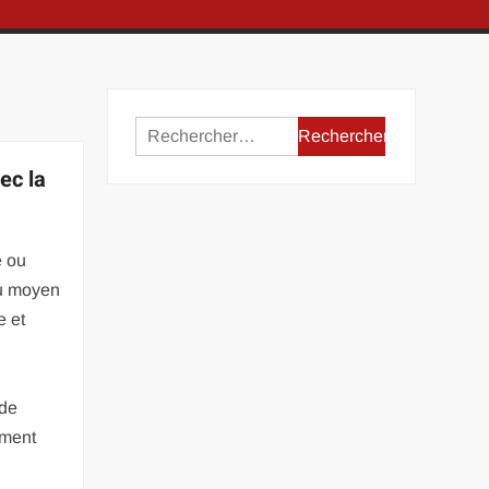
Rechercher :
ec la
e ou
au moyen
e et
 de
mment