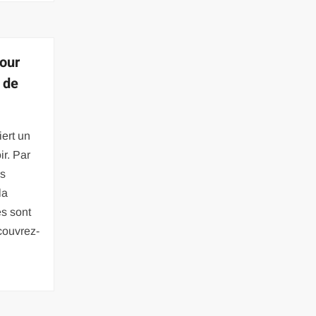
pour
 de
ert un
r. Par
es
la
es sont
couvrez-