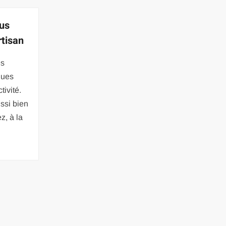
ous
rtisan
es
ques
tivité.
ssi bien
z, à la