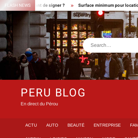
Skip
terrain avant de signer ?
FLASH NEWS
Surface minimum pour location : les di
to
content
Search
PERU BLOG
En direct du Pérou
ACTU
AUTO
BEAUTÉ
ENTREPRISE
FAM