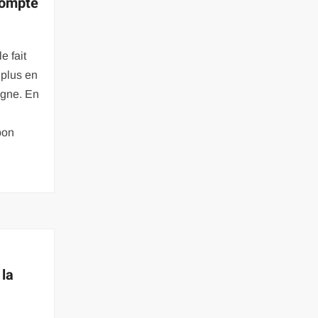
compte
e fait
 plus en
igne. En
bon
 la