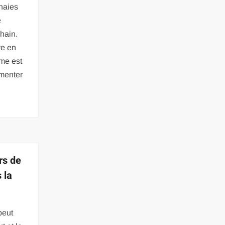
naies
e
hain.
re en
ème est
imenter
rs de
 la
peut