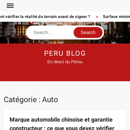
Skip
to
rifier la réalité du terrain avant de signer ?
Surface minimum p
content
Search
PERU BLOG
En direct du Pérou
Catégorie :
Auto
Marque automobile chinoise et garantie
constructeur : ce que vous devez vérifier