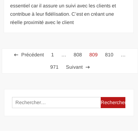
essentiel car il assure un suivi avec les clients et
contribue à leur fidélisation. C’est en créant une
réelle proximité avec le client
Pagination
Précédent
1
…
808
809
810
…
des
971
Suivant
publications
Rechercher :