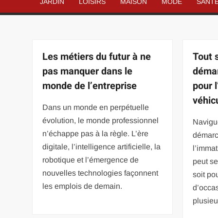
JARDIN
LOISIRS
MAISON
MODE
SANT
Les métiers du futur à ne
Tout s
pas manquer dans le
démar
monde de l’entreprise
pour 
véhic
Dans un monde en perpétuelle
évolution, le monde professionnel
Navigu
n’échappe pas à la règle. L’ère
démarc
digitale, l’intelligence artificielle, la
l’immat
robotique et l’émergence de
peut s
nouvelles technologies façonnent
soit po
les emplois de demain.
d’occas
plusieu