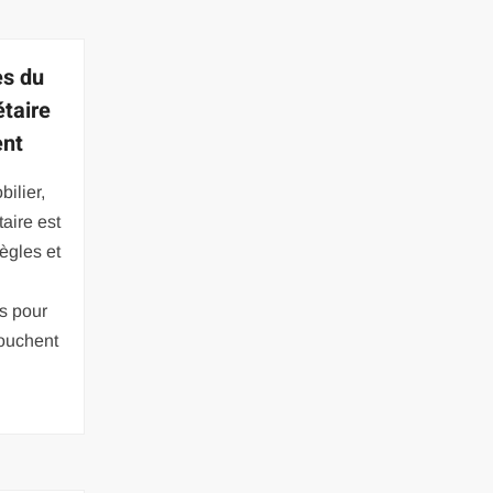
es du
étaire
ent
ilier,
taire est
ègles et
es pour
touchent