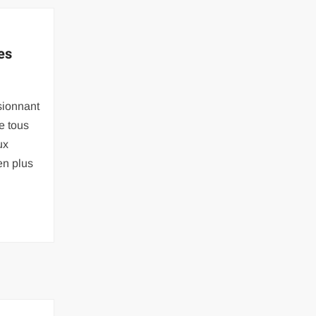
es
sionnant
de tous
ux
en plus