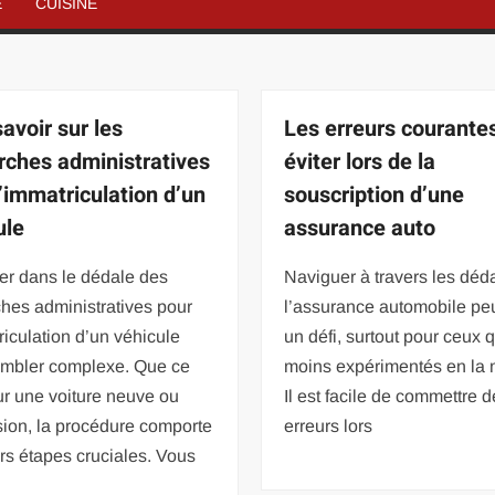
É
CUISINE
avoir sur les
Les erreurs courante
ches administratives
éviter lors de la
l’immatriculation d’un
souscription d’une
ule
assurance auto
er dans le dédale des
Naviguer à travers les déd
hes administratives pour
l’assurance automobile peu
riculation d’un véhicule
un défi, surtout pour ceux q
embler complexe. Que ce
moins expérimentés en la 
ur une voiture neuve ou
Il est facile de commettre 
ion, la procédure comporte
erreurs lors
rs étapes cruciales. Vous