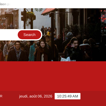
culier autour de moi : stratégies pour être le premier sur les nouvel
ER
jeudi, août 06, 2026
10:25:50 AM