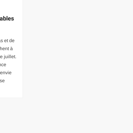
ables
s et de
hent à
 juillet.
nce
’envie
 se