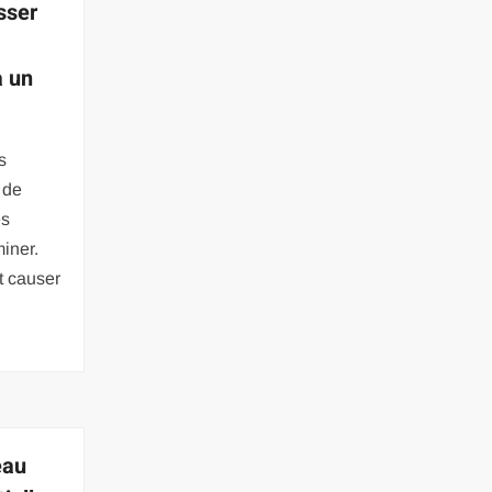
sser
à un
s
 de
ès
miner.
t causer
eau