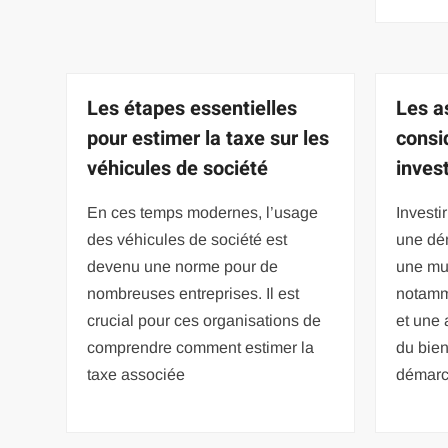
Les étapes essentielles
Les a
pour estimer la taxe sur les
consi
véhicules de société
inves
En ces temps modernes, l’usage
Investi
des véhicules de société est
une dém
devenu une norme pour de
une mul
nombreuses entreprises. Il est
notamm
crucial pour ces organisations de
et une 
comprendre comment estimer la
du bien
taxe associée
démar