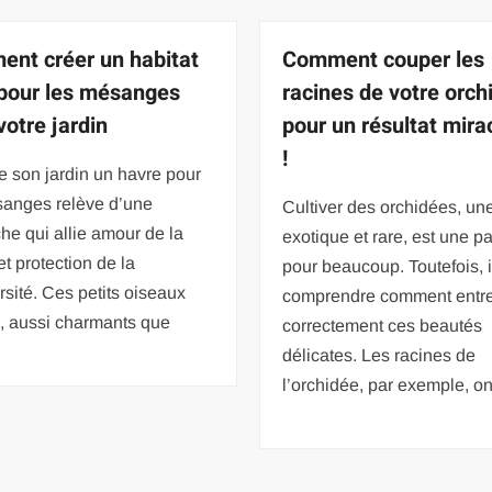
nt créer un habitat
Comment couper les
 pour les mésanges
racines de votre orch
votre jardin
pour un résultat mira
!
e son jardin un havre pour
sanges relève d’une
Cultiver des orchidées, une
e qui allie amour de la
exotique et rare, est une p
et protection de la
pour beaucoup. Toutefois, i
rsité. Ces petits oiseaux
comprendre comment entre
, aussi charmants que
correctement ces beautés
délicates. Les racines de
l’orchidée, par exemple, on