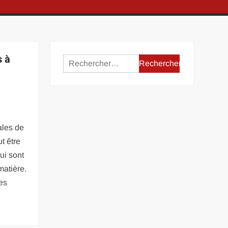
s à
Rechercher :
ales de
t être
ui sont
matière.
des