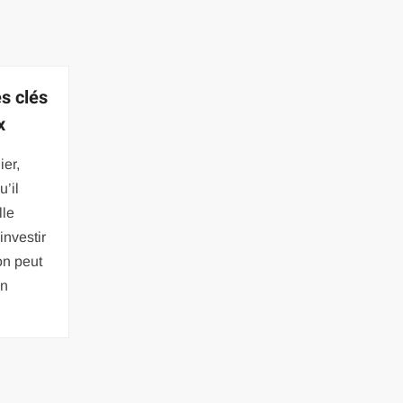
es clés
x
ier,
u’il
lle
investir
on peut
on