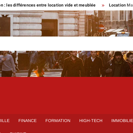
fférences entre location vide et meublée
Location Maison parti
ILLE
FINANCE
FORMATION
HIGH-TECH
IMMOBILI