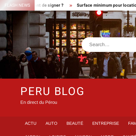
Skip
errain avant de signer ?
FLASH NEWS
Surface minimum pour location : les di
to
content
Search
PERU BLOG
En direct du Pérou
ACTU
AUTO
BEAUTÉ
ENTREPRISE
FAM