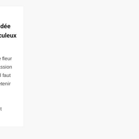
idée
culeux
 fleur
assion
l faut
tenir
t