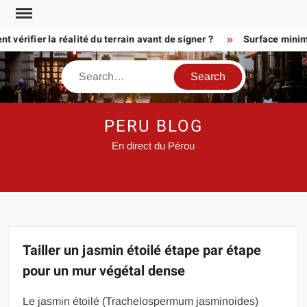
Skip
to
rifier la réalité du terrain avant de signer ?
Surface minimum p
content
Search
PERU BLOG
En direct du Pérou
Tailler un jasmin étoilé étape par étape
pour un mur végétal dense
Le jasmin étoilé (Trachelospermum jasminoides)