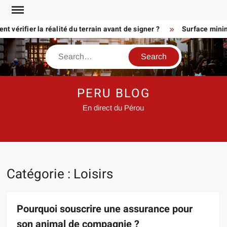
Skip
to
érifier la réalité du terrain avant de signer ?
Surface minimum p
content
Search
PERU BLOG
En direct du Pérou
Catégorie :
Loisirs
Pourquoi souscrire une assurance pour
son animal de compagnie ?