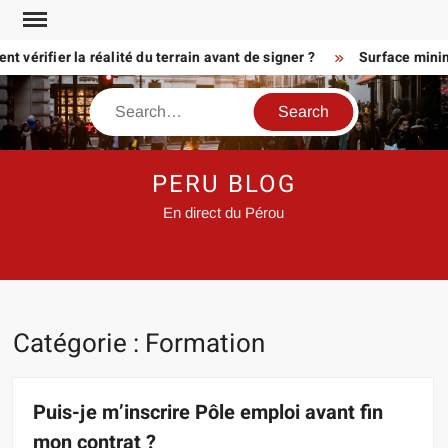
Skip
to
érifier la réalité du terrain avant de signer ?
Surface minimum p
content
Search
PERU BLOG
En direct du Pérou
Catégorie :
Formation
Puis-je m’inscrire Pôle emploi avant fin
mon contrat ?