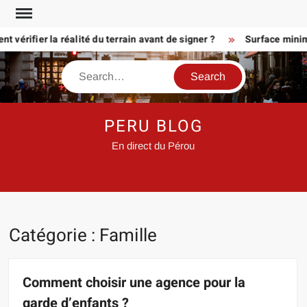
Skip
to
érifier la réalité du terrain avant de signer ?
Surface minimum p
content
Search
PERU BLOG
En direct du Pérou
Catégorie :
Famille
Comment choisir une agence pour la
garde d’enfants ?