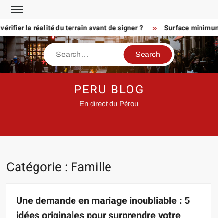
Skip
to
ier la réalité du terrain avant de signer ?
Surface minimum pour
content
Search
PERU BLOG
En direct du Pérou
Catégorie :
Famille
Une demande en mariage inoubliable : 5
idées originales pour surprendre votre