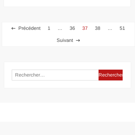
Pagination
Précédent
1
…
36
37
38
…
51
des
Suivant
publications
Rechercher :