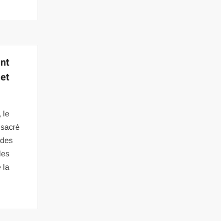
ant
 et
 le
 sacré
r des
 les
 la