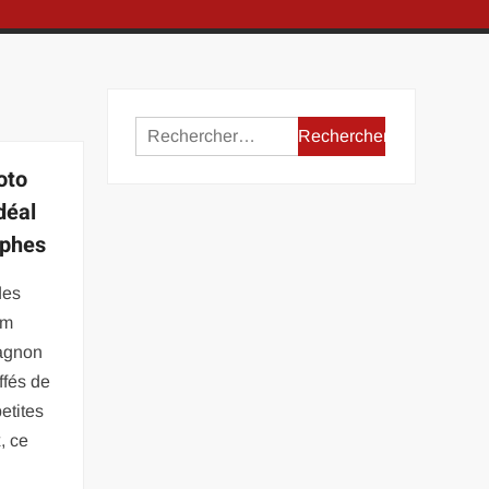
Rechercher :
oto
déal
aphes
des
om
agnon
ffés de
etites
, ce