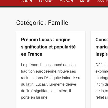
JARDIN
LOISIRS
MAISON
MODE
SANT
Catégorie :
Famille
Prénom Lucas : origine,
Conse
signification et popularité
maria
en France
inspi
Le prénom Lucas, ancré dans la
Définir
tradition européenne, trouve ses
exprime
racines dans l’Antiquité latine. Issu
mariage
du latin ‘Lucas’, lui-même dérivé
intimi
de ‘lux’ signifiant la lumière, il
de la c
porte en lui une
reflet 