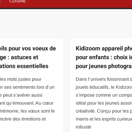
É
CUISINE
ils pour vos voeux de
Kidizoom appareil ph
ge : astuces et
pour enfants : choix i
rations essentielles
pour jeunes photogr
 les mots justes pour
Dans l’univers foisonnant 
r ses sentiments lors d’un
jouets éducatifs, le Kidizo
 peut s’avérer aussi
s’impose comme un comp
dant qu’émouvant. Au cœur
idéal pour les jeunes assoi
érémonie, les vœux sont le
créativité. Conçu pour les p
sincère des émotions et
mains et les esprits curieux
robuste