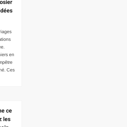
osier
idées
riages
ations
ée.
niers en
ampêtre
ché. Ces
ne ce
 les