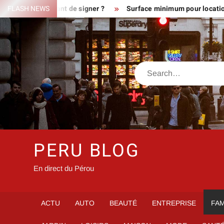
Skip
terrain avant de signer ?
FLASH NEWS
Surface minimum pour location : les di
to
content
Search
PERU BLOG
En direct du Pérou
ACTU
AUTO
BEAUTÉ
ENTREPRISE
FAM