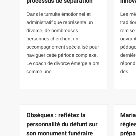
processus de séparation
innov
Dans le tumulte émotionnel et
Les mé
administratif que représente un
traditi
divorce, de nombreuses
remise 
personnes cherchent un
ouvrant
accompagnement spécialisé pour
pédago
naviguer cette période complexe.
derniè
Le coach de divorce émerge alors
répondr
comme une
des
Obsèques : reflétez la
Maria
personnalité du défunt sur
règle
son monument funéraire
prépa