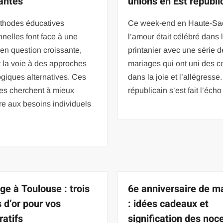
antes
unions en Est républi
thodes éducatives
Ce week-end en Haute-Sa
onnelles font face à une
l’amour était célébré dans l
en question croissante,
printanier avec une série d
 la voie à des approches
mariages qui ont uni des c
giques alternatives. Ces
dans la joie et l’allégresse.
res cherchent à mieux
républicain s’est fait l’écho
e aux besoins individuels
ge à Toulouse : trois
6e anniversaire de m
s d’or pour vos
: idées cadeaux et
ratifs
signification des noc