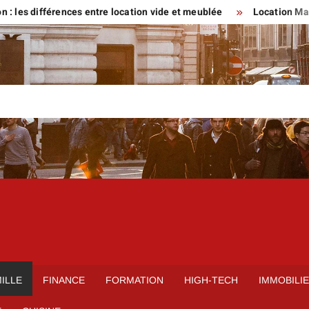
fférences entre location vide et meublée
Location Maison parti
ILLE
FINANCE
FORMATION
HIGH-TECH
IMMOBILI