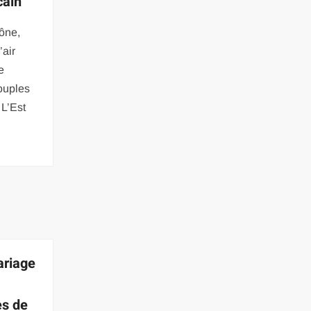
cain
ône,
’air
e
ouples
 L’Est
ariage
es de