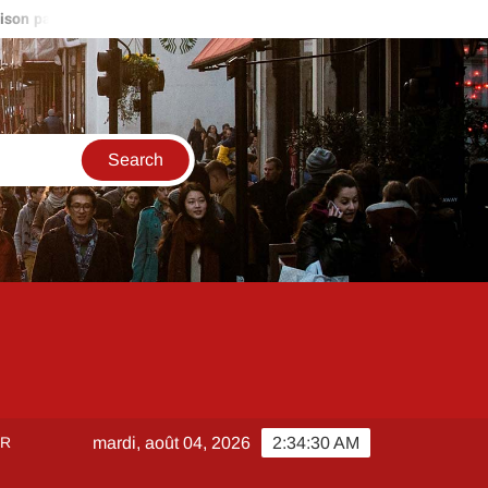
culier autour de moi : stratégies pour être le premier sur les nouvel
ER
mardi, août 04, 2026
2:34:31 AM