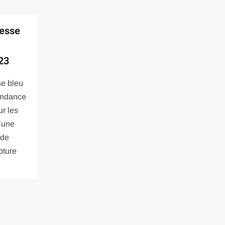
cesse
23
se bleu
endance
r les
’une
 de
pture