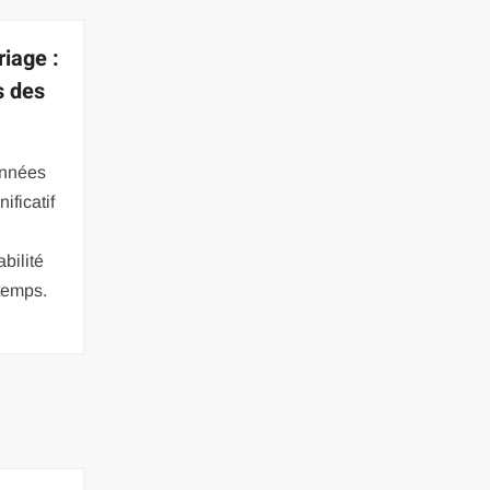
iage :
s des
années
ificatif
abilité
 temps.