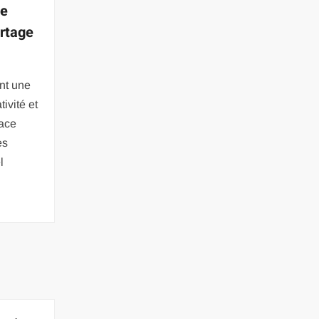
de
artage
ont une
ivité et
lace
es
l