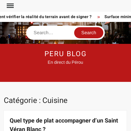
Skip
to
érifier la réalité du terrain avant de signer ?
Surface minimum p
content
Search
PERU BLOG
En direct du Pérou
Catégorie :
Cuisine
Quel type de plat accompagner d’un Saint
Véran Blanc ?