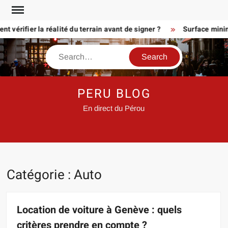
Skip
to
érifier la réalité du terrain avant de signer ?
Surface minimum p
content
Search
PERU BLOG
En direct du Pérou
Catégorie :
Auto
Location de voiture à Genève : quels
critères prendre en compte ?