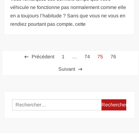
véhicule ne fonctionne pas normalement comme elle
en a toujours l’habitude ? Sans que vous ne vous en
rendiez pourtant pas compte, cette
Pagination
Précédent
1
…
74
75
76
des
Suivant
publications
Rechercher :