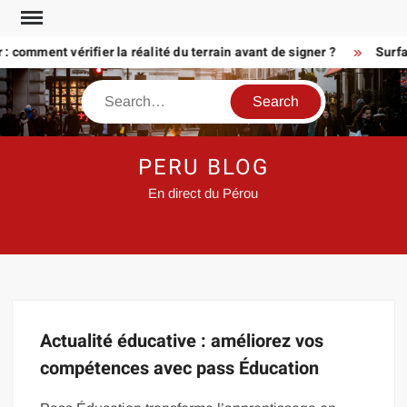
Skip
to
 : comment vérifier la réalité du terrain avant de signer ?
Surfa
content
Search
PERU BLOG
En direct du Pérou
Actualité éducative : améliorez vos
compétences avec pass Éducation