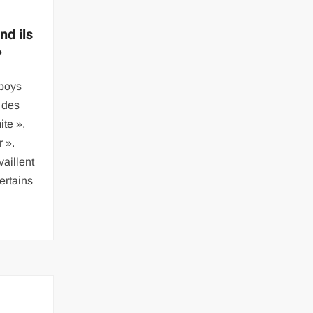
d ils
?
 boys
 des
te »,
r ».
vaillent
ertains