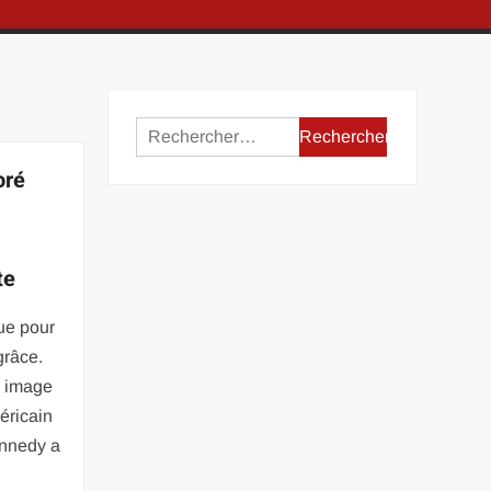
Rechercher :
oré
te
ue pour
grâce.
n image
méricain
ennedy a