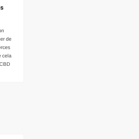
is
on
ler de
erces
é cela
e CBD