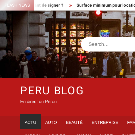
Skip
errain avant de signer ?
FLASH NEWS
Surface minimum pour location : les di
to
content
Search
PERU BLOG
En direct du Pérou
ACTU
AUTO
BEAUTÉ
ENTREPRISE
FAM