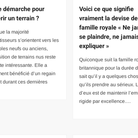
e démarche pour
Voici ce que signifie
ir un terrain ?
vraiment la devise de
famille royale « Ne j
ue la majorité
se plaindre, ne jamai
tisseurs s’orientent vers les
expliquer »
les neufs ou anciens,
sition de terrains nus reste
Quiconque suit la famille r
te intéressante. Elle a
britannique pour la durée 
ent bénéficié d’un regain
sait qu’il y a quelques cho
êt durant ces dernières
qu’ils prendre au sérieux. 
d’eux est de maintenir l’e
rigide par excellence.…