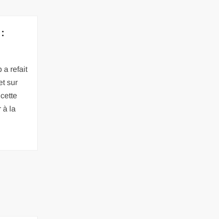
 :
 a refait
et sur
cette
 à la