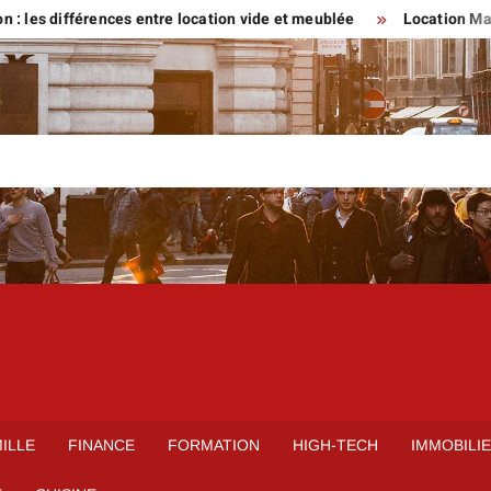
fférences entre location vide et meublée
Location Maison parti
ILLE
FINANCE
FORMATION
HIGH-TECH
IMMOBILI