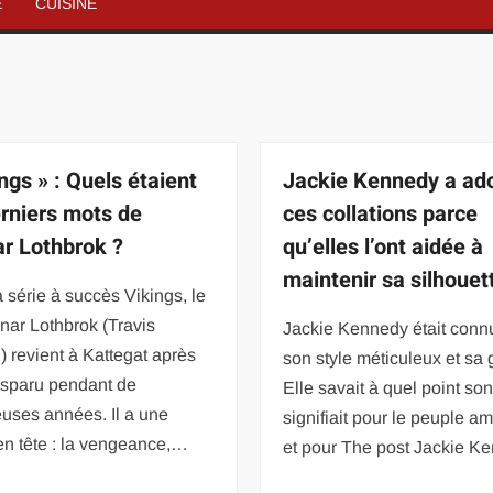
É
CUISINE
ngs » : Quels étaient
Jackie Kennedy a ad
erniers mots de
ces collations parce
r Lothbrok ?
qu’elles l’ont aidée à
maintenir sa silhouet
 série à succès Vikings, le
nar Lothbrok (Travis
Jackie Kennedy était conn
 revient à Kattegat après
son style méticuleux et sa 
isparu pendant de
Elle savait à quel point so
uses années. Il a une
signifiait pour le peuple a
en tête : la vengeance,…
et pour The post Jackie K