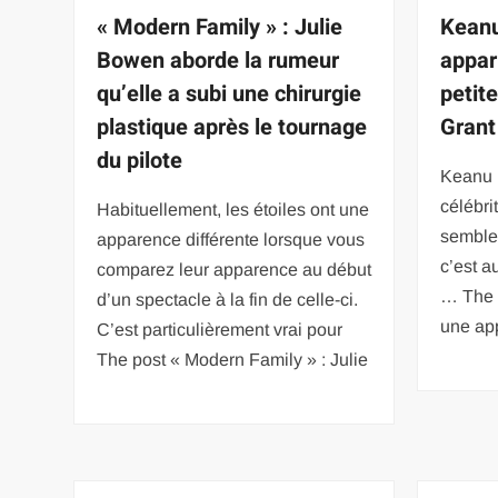
« Modern Family » : Julie
Keanu
Bowen aborde la rumeur
appar
qu’elle a subi une chirurgie
petit
plastique après le tournage
Grant
du pilote
Keanu 
célébri
Habituellement, les étoiles ont une
semble 
apparence différente lorsque vous
c’est a
comparez leur apparence au début
… The 
d’un spectacle à la fin de celle-ci.
une app
C’est particulièrement vrai pour
The post « Modern Family » : Julie