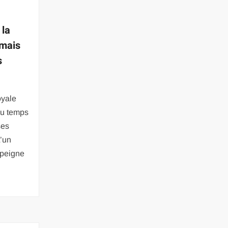
 la
amais
s
oyale
du temps
ses
L’un
mpeigne