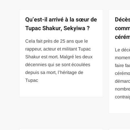
Qu’est-il arrivé à la sœur de
Décès
Tupac Shakur, Sekyiwa ?
comme
cérém
Cela fait près de 25 ans que le
rappeur, acteur et militant Tupac
Le déc
Shakur est mort. Malgré les deux
moment 
décennies qui se sont écoulées
faire f
depuis sa mort, l’héritage de
cérémon
Tupac
démarch
nombre
contrai