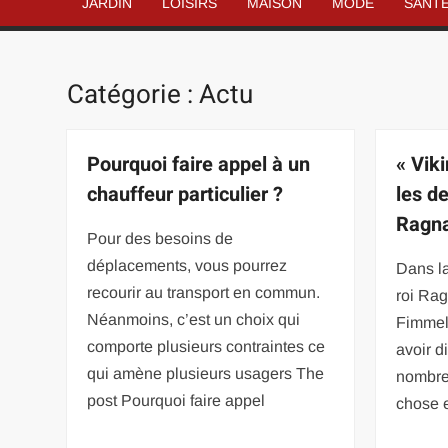
JARDIN
LOISIRS
MAISON
MODE
SANT
Catégorie :
Actu
Pourquoi faire appel à un
« Viki
chauffeur particulier ?
les d
Ragna
Pour des besoins de
déplacements, vous pourrez
Dans la
recourir au transport en commun.
roi Rag
Néanmoins, c’est un choix qui
Fimmel)
comporte plusieurs contraintes ce
avoir d
qui amène plusieurs usagers The
nombre
post Pourquoi faire appel
chose 