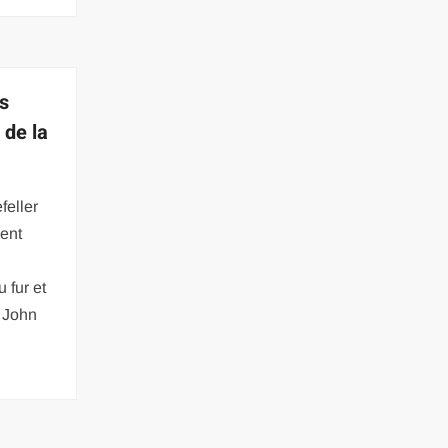
s
 de la
feller
ient
 fur et
e John