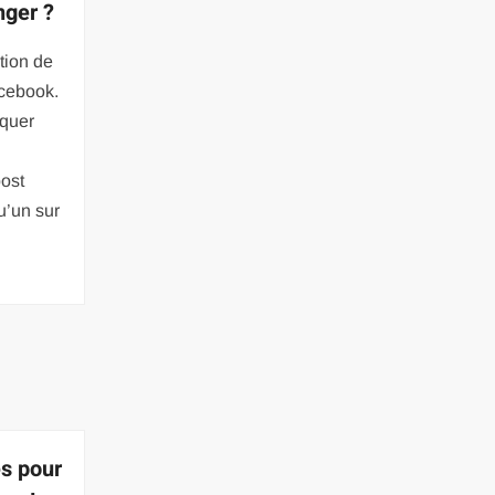
nger ?
tion de
acebook.
iquer
ost
’un sur
s pour